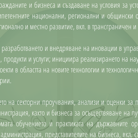
ражданите и бизнеса и създаване на условия за ус
омпетентните национални, регионални и общински
ионално и местно развитие, вкл. в трансграничен и
 разработването и внедряване на иновации в управ
, продукти и услуги; инициира реализирането на н
кти в областта на новите технологии и технологичн
рии.
ето на секторни проучвания, анализи и оценки за 
нистрация, както и бизнеса за осъществяване на п
омага обучението и практиката на държавните ор
 администрация, представителите на бизнеса, вкл.