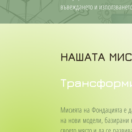
въвеждането и използването
НАШАТА МИ
Трансформи
Мисията на Фондацията е д
на нови модели, базирани 
своето място и да се разви