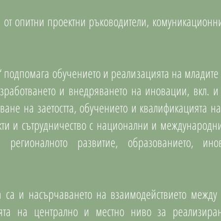
ои от опитни проектни ръководители, комуникационн
 подпомага обучението и реализацията на младите 
азработването и внедряването на иновации, вкл. 
ване на заетостта, обучението и квалификацията на
акти и сътрудничество с национални и международн
 регионалното развитие, образованието, инов
 са и насърчаването на взаимодействието между с
ята на централно и местно ниво за реализиран