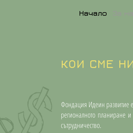
Начало
За н
КОИ СМЕ Н
Фондация Идеин развитие е 
регионалното планиране и 
сътрудничество.