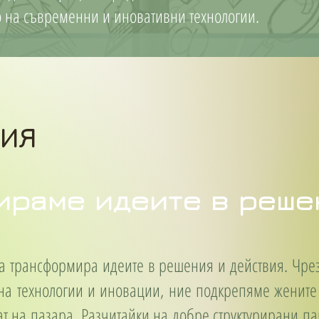
 на съвременни и иновативни технологии.
СИЯ
раме идеите в реше
а трансформира идеите в решения и действия. Чре
на технологии и иновации, ние подкрепяме жените
ват на пазара. Разчитайки на добре структурирани 