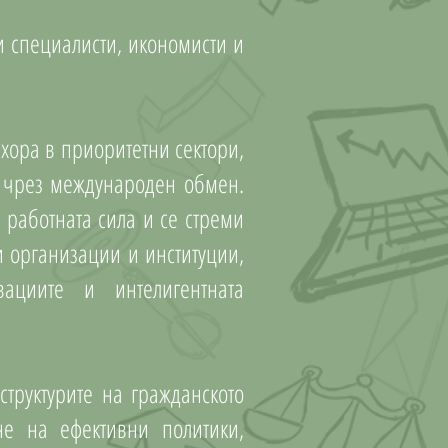
и специалисти, икономисти и
хора в приоритетни сектори,
и чрез международен обмен.
 работната сила и се стреми
и организации и институции,
ациите и интелигентната
труктурите на гражданското
е на ефективни политики,