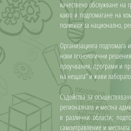
качествено обслужване на г
както и подпомагане на к
политики за национално, рег
Организацията подпомага и
нови технологични решения
проучвания, програми и прое
на нещата” и живи лаборато
Съдейства за осъществяван
регионалната и местна адми
в различни области; подп
самоуправление и местната