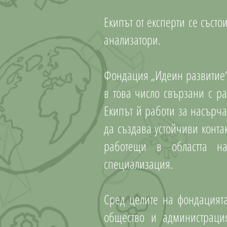
Екипът от експерти се съст
анализатори.
Фондация „Идеин развитие“
в това число свързани с р
Екипът й работи за насърча
да създава устойчиви конт
работещи в областта на
специализация.
Сред целите на фондацията
общество и администраци