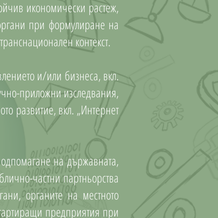
тойчив икономически растеж,
 органи при формулиране на
 транснационален контекст.
лението и/или бизнеса, вкл.
аучно-приложни изследвания,
ото развитие, вкл. „Интернет
подпомагане на държавната,
ублично-частни партньорства
гани, органите на местното
 стартиращи предприятия при